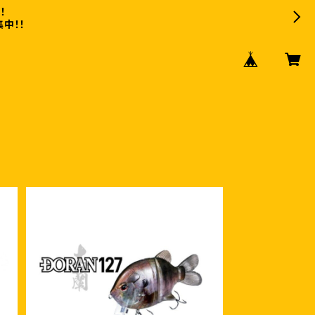
！
中！！
S
OSP DORAN127F （オーエスピー
ドラン 127F
¥3,960