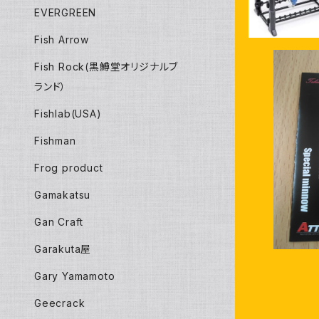
EVERGREEN
Fish Arrow
Fish Rock(黒鱒堂オリジナルブ
ランド）
Fishlab(USA)
ATTI
Fishman
Frog product
Gamakatsu
Gan Craft
Garakuta屋
Gary Yamamoto
Geecrack