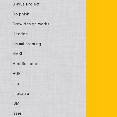
G-nius Project
Go phish
Grow design works
Heddon
hisumi creating
HMKL
Heddlestone
HUK
ima
imakatsu
ISM
Issei