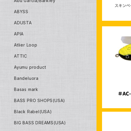
Abu Garcia/Barkley
ABYSS
ADUSTA
APIA
Atlier Loop
ATTIC
イマカツ
Ayumu product
Bandeluora
Basas mark
BASS PRO SHOPS(USA)
Black Rabel(USA)
BIG BASS DREAMS(USA)