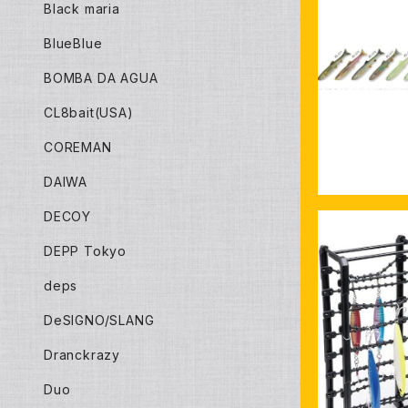
Black maria
BlueBlue
イマカツ レ
BOMBA DA AGUA
CL8bait(USA)
COREMAN
DAIWA
DECOY
DEPP Tokyo
deps
DeSIGNO/SLANG
槌屋ヤック Y
シュハンガー
Dranckrazy
Duo