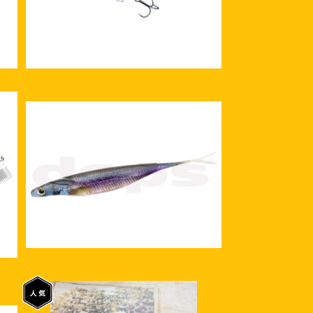
5
deps サカマタシャッドリアル ノンソ
ルト 8インチ
¥1,850