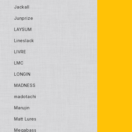
Jackall
Junprize
LAYSUM
Lineslack
LIVRE
LMC
LONGIN
MADNESS
madotachi
Marujin
Matt Lures
Megabass