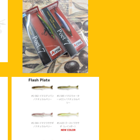
SOLD OUT
ソ
ATTIC アチック ポエット7
¥1,980
フ
イマカツ ハドルスイマー 4インチ フ
2
ラッシュプレート (エコ) 2025年
¥1,430
新カラー