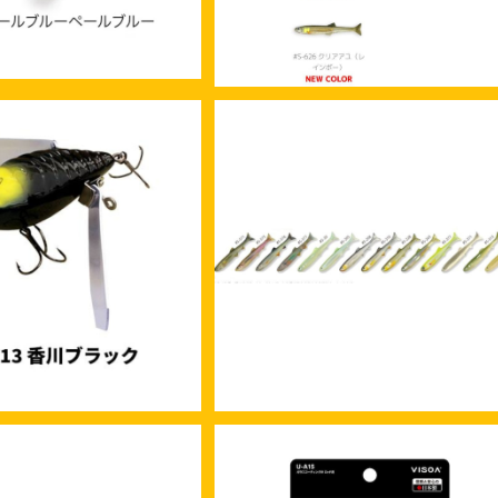
SOLD OUT
 アベンタクローラーRS
イマカツ レイジースイマー3.9 3
¥6,600
Rカラー
¥1,980