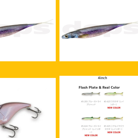
カマタシャッドリアル ノンソ
deps サカマタシャッドリアル ノン
ルト 7インチ
ルト 5インチ
¥1,850
¥1,850
SOLD OUT
イマカツ ハドルスイマー 4インチ 
ラッシュプレート リアル (エコ) 
ク ヴォルビート70F フ
¥1,705
025年新カラー
ィング REVONIK
¥1,870