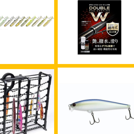
イジースイマー3.9 st
槌屋ヤック U-A15 ガラスコーティ
カラー
グW ロッド用 特殊なダブル被膜で 
¥1,320
¥2,980
い硬度・機能性を実現 ガラス×シリ
ーンのW被膜でロッドを守る VISO
YAC
SOLD OUT
SOLD OUT
AC VISOA ルアーウォッ
レヴォニック シンディ94 スーパ
 U-A41【ルアーを掛け
シャローおひとり様2個迄でお願い
¥3,580
¥2,200
る・洗う・干す】
ます