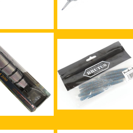
ラム200 re#04 リア
ブルータス サイレントスティック3.
湖ハス 限定カラー
¥11,500
¥990