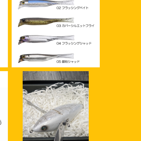
ン
ジャッカル ドリフトフライ 2.5inc
高
h エラストマー
¥1,430
コ
A
SOLD OUT
ー
ONEBAITS カナリア 黒鱒堂8周
し
年記念カラー
¥11,500