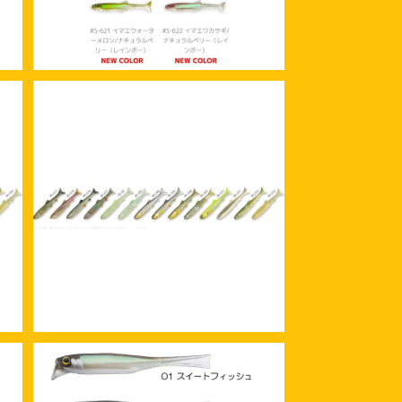
イマカツ レイジースイマー3.9 リ
アルカラー
D
¥1,650